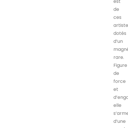
est
de
ces
artist
dotés
d’un
magné
rare.
Figure
de
force
et
d’eng
elle
s’arm
d’une