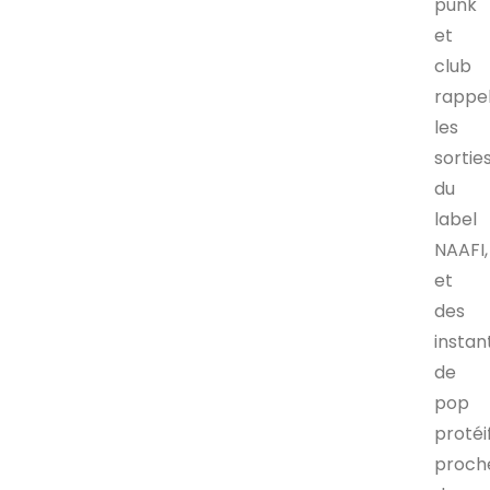
punk
et
club
rappe
les
sortie
du
label
NAAFI,
et
des
instan
de
pop
proté
proch