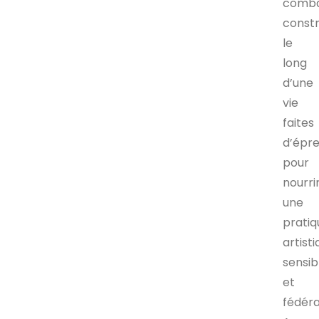
comba
constr
le
long
d’une
vie
faites
d’épr
pour
nourri
une
pratiq
artist
sensib
et
fédéra