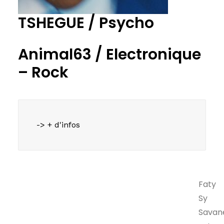
TSHEGUE / Psycho
Animal63 /
Electronique
–
Rock
-> + d'infos
Faty
Sy
Savan