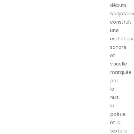
débuts,
NadjaNois
construit
une
esthétiqu
sonore
et
visuelle
marquée
par
la
nuit,
la
poésie
et la
texture