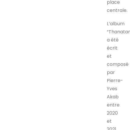
place
centrale.
L’album
“Thanata
a été
écrit
et
composé
par
Pierre-
Yves
Akab
entre
2020
et
2021,