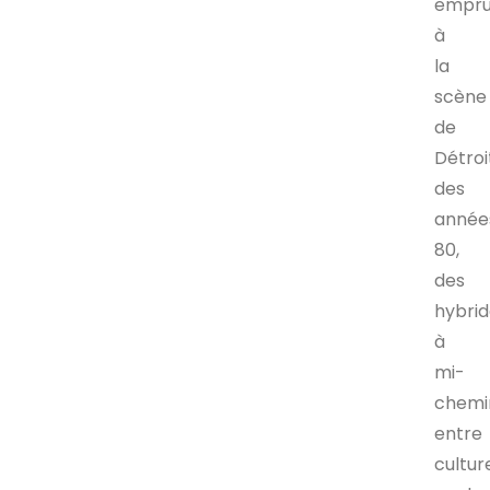
empru
à
la
scène
de
Détroi
des
année
80,
des
hybrid
à
mi-
chemi
entre
cultur