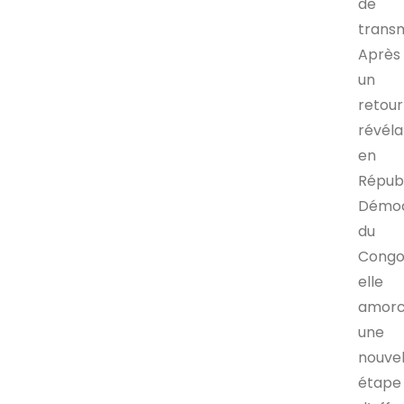
de
transm
Après
un
retour
révéla
en
Répub
Démoc
du
Congo
elle
amor
une
nouvel
étape