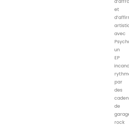
d’aff
et
d’affi
artist
avec
Psych
un
EP
incan
rythm
par
des
caden
de
garag
rock