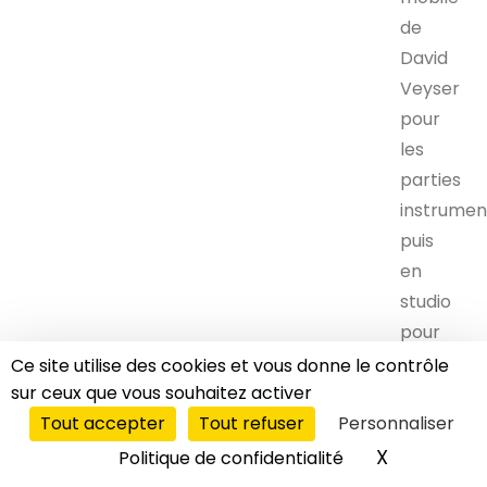
de
David
Veyser
pour
les
parties
instrumen
puis
en
studio
pour
les
Ce site utilise des cookies et vous donne le contrôle
sur ceux que vous souhaitez activer
voix.
Tout accepter
Tout refuser
Personnaliser
Le
mixage
LE DIRECT
X
Masquer l
Politique de confidentialité
se