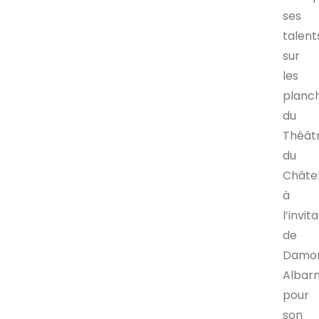
ses
talent
sur
les
planc
du
Théât
du
Châte
à
l’invit
de
Damo
Albar
pour
son