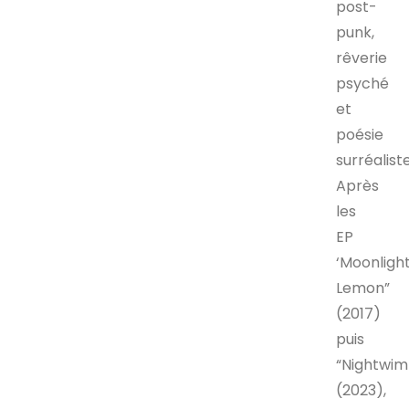
post-
punk,
rêverie
psyché
et
poésie
surréaliste
Après
les
EP
‘Moonligh
Lemon”
(2017)
puis
“Nightwi
(2023),