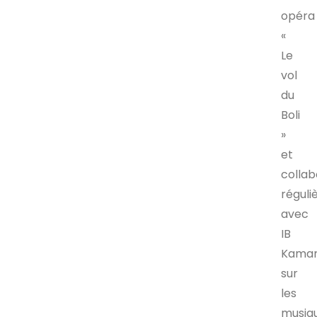
opéra
«
Le
vol
du
Boli
»
et
collab
régul
avec
IB
Kama
sur
les
musiq