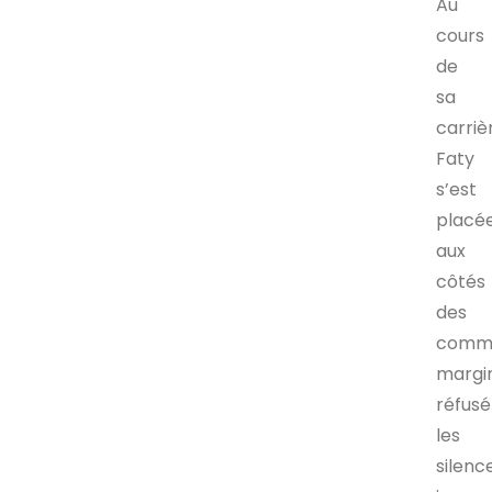
Au
cours
de
sa
carriè
Faty
s’est
placé
aux
côtés
des
comm
margin
réfusé
les
silenc