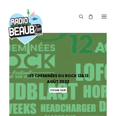
Panneau de gestion des cookies
ACTUS
REPLAY
ÉMISSIONS
LES CHEMINÉES DU ROCK 12&13
BOUTIQUE
AOÛT 2022
ZOOM SUR