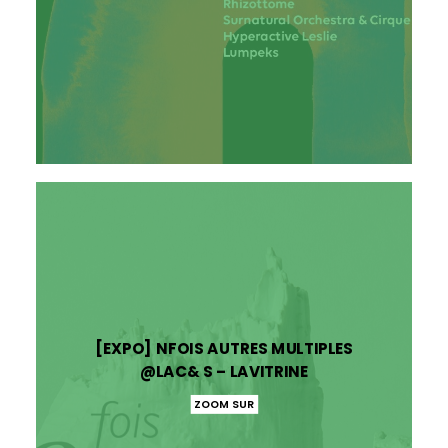
[EXPO] NFOIS AUTRES MULTIPLES
@LAC& S – LAVITRINE
ZOOM SUR